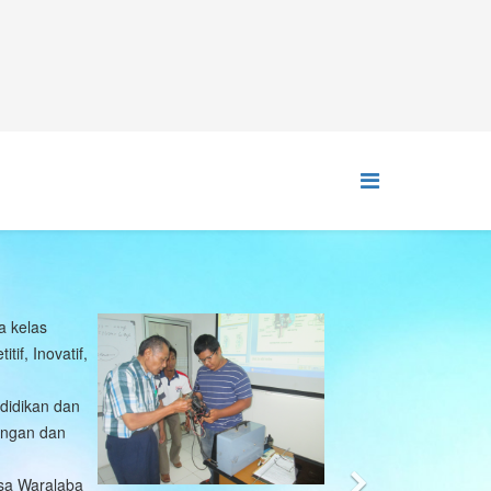
Misi Kami
kan nilai ekonomi kepada pemangku kepentingan
pelanggan melalui layanan jasa pendidikan dan
 sertifikasi bidang otomotif, alat-alat berat, teknik
an dan Kesehatan Kerja (K3), ketenagalistrikan,
 migas, penunjang mineral dan batubara, teknologi
terapan, konsultasi serta jasa-jasa terkait lainnya untuk
 kepastian berusaha