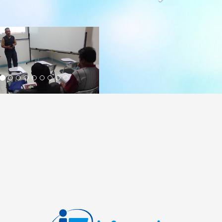
 jasa pekerjaan jaringan menengah/tinggi, distribusi
faatan ketenagalistrikan, perawatan dan penunjang
 dan Jasa penunjang elektrikal (M/E) kontruksi gedung
, efisien dan ramah lingkungan
sa waralaba bengkel sepeda motor dan kendaraan
um terintegrasi dengan pendidikan dan pelatihan untuk
kepastian berwirausah.