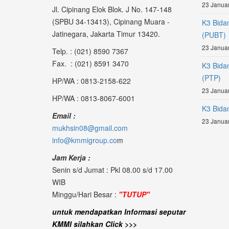
23 Januar
Jl. Cipinang Elok Blok. J No. 147-148
(SPBU 34-13413), Cipinang Muara -
K3 Bida
Jatinegara, Jakarta Timur 13420.
(PUBT)
23 Januar
Telp. : (021) 8590 7367
Fax. : (021) 8591 3470
K3 Bida
(PTP)
HP/WA : 0813-2158-622
23 Januar
HP/WA : 0813-8067-6001
K3 Bidan
Email :
23 Januar
mukhsin08@gmail.com
info@kmmigroup.co
m
Jam Kerja :
Senin s/d Jumat : Pkl 08.00 s/d 17.00
WIB
Minggu/Hari Besar :
"TUTUP"
untuk mendapatkan Informasi seputar
KMMI silahkan Click >>>