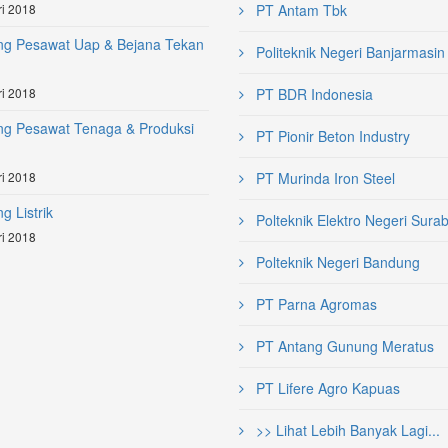
i 2018
PT Antam Tbk
ng Pesawat Uap & Bejana Tekan
Politeknik Negeri Banjarmasin
i 2018
PT BDR Indonesia
ng Pesawat Tenaga & Produksi
PT Pionir Beton Industry
i 2018
PT Murinda Iron Steel
g Listrik
Polteknik Elektro Negeri Sura
i 2018
Polteknik Negeri Bandung
PT Parna Agromas
PT Antang Gunung Meratus
PT Lifere Agro Kapuas
>> Lihat Lebih Banyak Lagi...