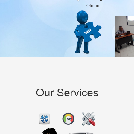
Melayanai
dan peman
mekanikal
yang aman
Produk ja
ringan um
menjamin 
Our Services