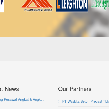
st News
Our Partners
ng Pesawat Angkat & Angkut
PT Waskita Beton Precast Tbk